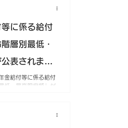
付等に係る給付
齢階層別最低・
が公表されまし
年金給付等に係る給付
最低・最高限度額」が
70号） 労災保険
1年6か月を経過した被
業補償給付及び休業補
礎日額並びに年金給付