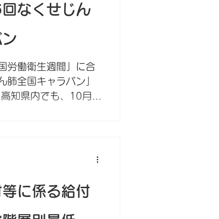
一般労働者の年齢階層
36回なくせじん
（「賃金構造基本統計
月中旬以降に告示してい
バン
8年8月1日から令和9年
災補償給付や労災年金の
国労働衛生週間」に合
れます。
ん肺全国キャラバン」
高知県内でも、10月1
働局に対し、じん肺・
すべての労災職業病の
行います。...
付等に係る給付