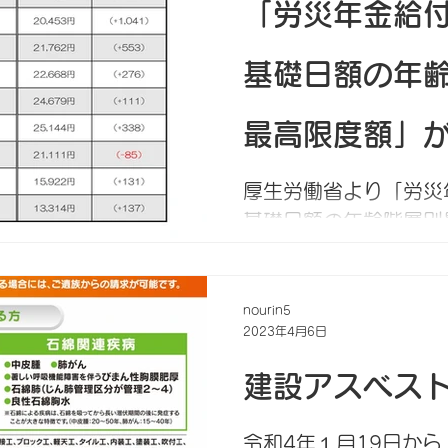
「労災年金給
基礎日額の年
最高限度額」
た
厚生労働省より「労災
基礎日額の年齢階層別
公表されました。（告示
における療養開始後、
災労働者に支給する休
nourin5
2023年4月6日
償にかかる休業給付基
基礎日額については、一
建設アスベス
令和4年１月19日か