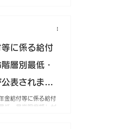
すべての労災職業病の
行います。...
付等に係る給付
齢階層別最低・
が公表されまし
年金給付等に係る給付
最低・最高限度額」が
第245号） 労災保険
1年6か月を経過した被