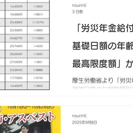
nourin5
3 日前
「労災年金給
基礎日額の年
最高限度額」
た
厚生労働省より「労災
基礎日額の年齢階層別
公表されました。（告示第2
における療養開始後、
災労働者に支給する休
nourin5
2025年9月8日
償にかかる休業給付基