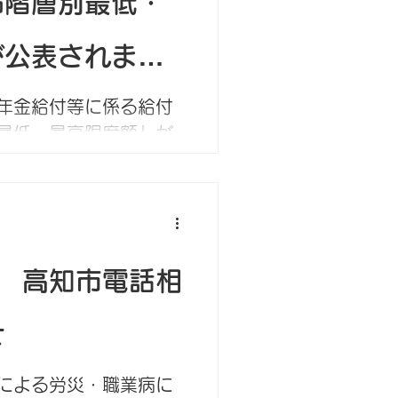
齢階層別最低・
が公表されまし
年金給付等に係る給付
最低・最高限度額」が
第207号） 労災保険
1年6か月を経過した被
業補償給付及び休業補
礎日額並びに年金給付
般労働...
日 高知市電話相
せ
による労災・職業病に