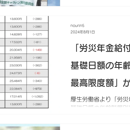
アスベストを含めた「
根絶を」に向けた要請を
nourin5
2024年8月1日
「労災年金給
基礎日額の年
最高限度額」
た
厚生労働省より「労災
基礎日額の年齢階層別
公表されました。（告示
における療養開始後、