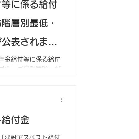
付等に係る給付
齢階層別最低・
が公表されまし
年金給付等に係る給付
最低・最高限度額」が
第241号） 労災保険
1年6か月を経過した被
業補償給付及び休業補
礎日額並びに年金給付
般労働...
ト給付金
ら「建設アスベスト給付