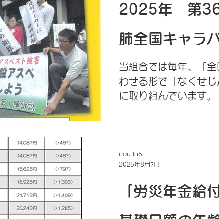
基礎日額については、
2025年 第
別の賃金構造の実態等
調査」）に基づき、7
肺全国キャラ
ます。限度額は、令和
7月31日分までの労
当組合では毎年、「全
給付基礎日額に適用さ
わせる形で「なくせじ
に取り組んでいます。 
日から県・市町村・労
アスベストを含めた「
根絶を」に向けた要請を
nourin5
2025年8月7日
「労災年金給