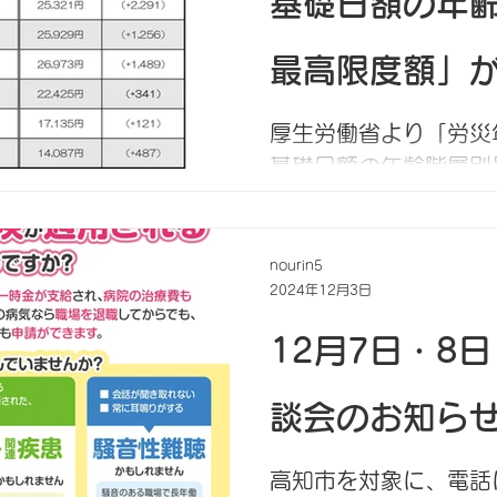
基礎日額の年
最高限度額」
た
厚生労働省より「労災
基礎日額の年齢階層別
公表されました。（告示
における療養開始後、
災労働者に支給する休
nourin5
2024年12月3日
償にかかる休業給付基
基礎日額については、一
12月7日・8
談会のお知ら
高知市を対象に、電話