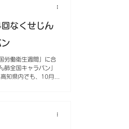
業補償給付及び休業補
礎日額並びに年金給付
般労働...
34回なくせじん
バン
国労働衛生週間」に合
ん肺全国キャラバン」
高知県内でも、10月2
働局に対し、じん肺・
すべての労災職業病の
行います。...