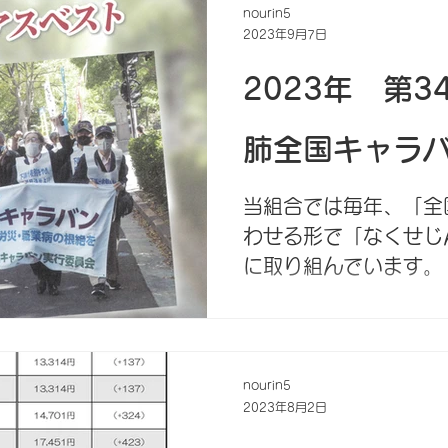
災労働者に支給する休
nourin5
2023年9月7日
償にかかる休業給付基
基礎日額については、一
2023年 第
肺全国キャラ
当組合では毎年、「全
わせる形で「なくせじ
に取り組んでいます。 
日から県・市町村・労
アスベストを含めた「
根絶を」に向けた要請を
nourin5
2023年8月2日