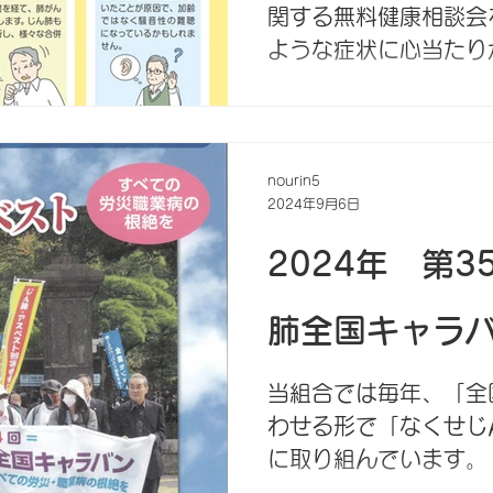
関する無料健康相談会
ような症状に心当たり
方、先ずはご相談くだ
nourin5
2024年9月6日
2024年 第
肺全国キャラ
当組合では毎年、「全
わせる形で「なくせじ
に取り組んでいます。 
日から県・市町村・労