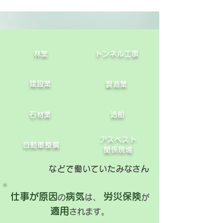
林業
トンネル工事
建設業
製造業
石材業
造船
アスベスト
自動車整備
関係現場
などで働いていたみなさん
仕事が原因
病気
労災保険
の
は、
が
適用
されます。