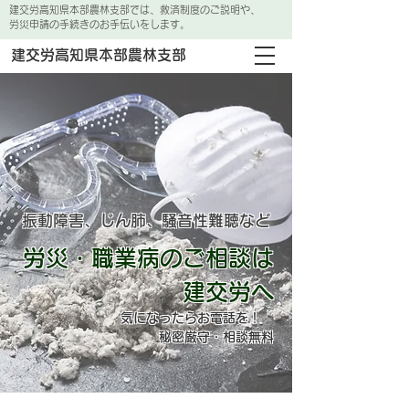
建交労高知県本部農林支部では、救済制度のご説明や、
労災申請の手続きのお手伝いをします。
建交労高知県本部農林支部
振動障害、じん肺、騒音性難聴など
労災・職業病のご相談は
建交労へ
気になったらお電話を！
秘密厳守・相談無料